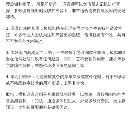
理旋钮和推子，“所见即所得”。调音师可以凭借肌肉记忆进行盲
操，参数调整能即刻反映在声音上，非常适合需要快速反应的现场
环境。
2. 温暖自然的音质：模拟电路在处理信号时会产生独特的谐波特
征，许多专业人士认为这种声音更加温暖、饱满且富有个性，具有
不可替代的“模拟味”。
3. 零延迟与高稳定性：由于不依赖数字芯片和软件算法，模拟调音
台在信号处理时没有任何延迟。同时，它不受软件崩溃、死机等数
字故障的影响，在恶劣环境下依然坚固可靠。
4. 学习门槛低：无需理解复杂的菜单层级或软件逻辑，对于初学者
或不熟悉数字技术的用户来说，上手非常快。
概括：模拟调音台则是音频领域的经典，以简单、直接和独特的声
音质感著称。；短板：通道多体积巨大、外设多线材杂乱、无法存
预设、功能拓展要额外花钱买周边。