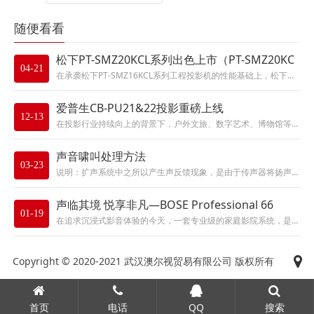
随便看看
松下PT-SMZ20KCL系列出色上市（PT-SMZ20KC
04-21
在承袭松下PT-SMZ16KCL系列工程投影机的性能基础上，松下进一步打磨精进，推出更亮、更小、更轻、更安静的液晶激光工...
爱普生CB-PU21&22投影重磅上线
12-13
在投影行业持续向上的背景下，户外文旅、数字艺术、博物馆等行业，投影应用越发广泛。激光投影机的需求量不断上升，用户对投影机...
声音啸叫处理方法
03-23
说明：扩声系统中之所以产生声反馈现象，是由于传声器将扬声器重放的声音反复拾取且音量超过一定限度时，这种同频声信号被放大电...
声临其境 悦享非凡—BOSE Professional 66
01-19
在追求沉浸式影音体验的今天，一套专业级的家庭影院系统，是打造私人娱乐空间的核心。BOSE Professional 66...
Copyright © 2020-2021 武汉澳尔视贸易有限公司 版权所有
首页
电话
QQ
搜索