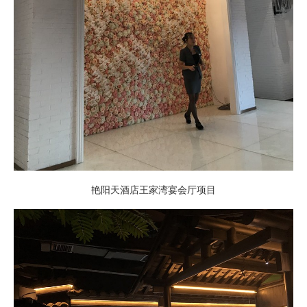
艳阳天酒店王家湾宴会厅项目