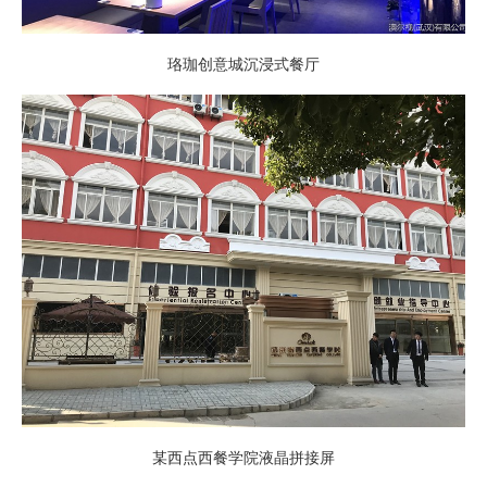
珞珈创意城沉浸式餐厅
某西点西餐学院液晶拼接屏