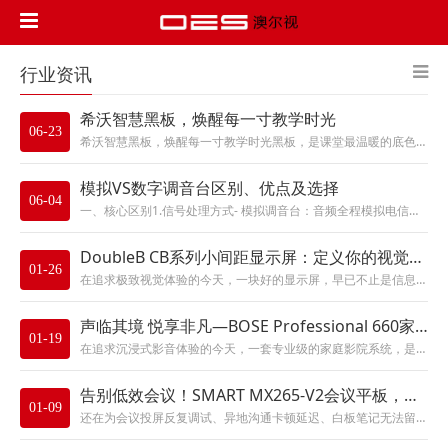
行业资讯
希沃智慧黑板，焕醒每一寸教学时光
06-23
希沃智慧黑板，焕醒每一寸教学时光黑板，是课堂最温暖的底色，是知识传承最质朴的载体。从粉笔簌簌的传统板书，到光影灵动的智能...
模拟VS数字调音台区别、优点及选择
06-04
一、核心区别1.信号处理方式- 模拟调音台：音频全程模拟电信号，从输入、均衡、压缩、推子到输出全是硬件电路直通，无模数转...
DoubleB CB系列小间距显示屏：定义你的视觉新境界
01-26
在追求极致视觉体验的今天，一块好的显示屏，早已不止是信息的载体，更是空间的点睛之笔。DoubleB CB系列小间距COB...
声临其境 悦享非凡—BOSE Professional 660家庭影院系统
01-19
在追求沉浸式影音体验的今天，一套专业级的家庭影院系统，是打造私人娱乐空间的核心。BOSE Professional 66...
告别低效会议！SMART MX265-V2会议平板，重新定义智能协作新体验
01-09
还在为会议投屏反复调试、异地沟通卡顿延迟、白板笔记无法留存而烦恼？数字化办公时代，一场高效会议需要的不仅是讨论，更是无缝...