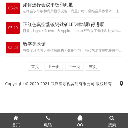
如何选择会议平板和商显
05-24
选择会议平板和商用显示设备（商显）时，需结合具体需求、使用场景和预算，以下是一套系统化的选择指南：一、明确核心需求1. ...
正红色真空蒸镀钙钛矿LED领域取得进展
05-19
日前，Light：Science & Applications在线刊发了华中科技大学唐江教授领衔的单片集成光电子器件与系...
数字美术馆
03-28
当数字洪流将人类情感解构为数据字节，当代艺术在光电矩阵中寻获了新的抒情语法。影像艺术以其独特的时空延展性，将转瞬即逝的情...
首页
上一页
下一页
末页
Copyright © 2020-2021 武汉澳尔视贸易有限公司 版权所有
首页
电话
QQ
搜索